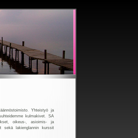
ännöstoimisto. Yhteistyö ja
ssuhteidemme kulmakivet. SA
set, oikeus-, asioimis- ja
ut sekä lakienglannin kurssit