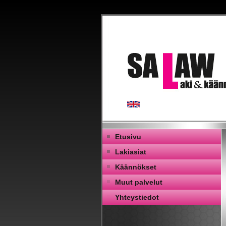
Etusivu
Lakiasiat
Käännökset
Muut palvelut
Yhteystiedot