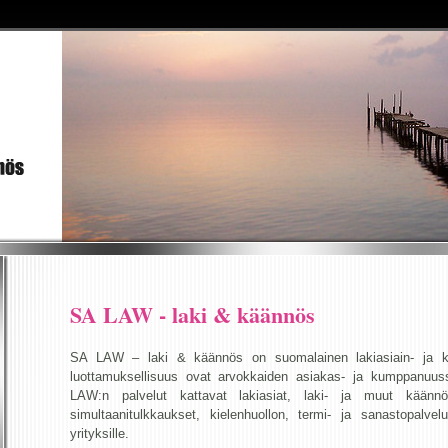
SA LAW - laki & käännös
SA LAW – laki & käännös on suomalainen lakiasiain- ja kä
luottamuksellisuus ovat arvokkaiden asiakas- ja kumppanuu
LAW:n palvelut kattavat lakiasiat, laki- ja muut käännök
simultaanitulkkaukset, kielenhuollon, termi- ja sanastopalvel
yrityksille.